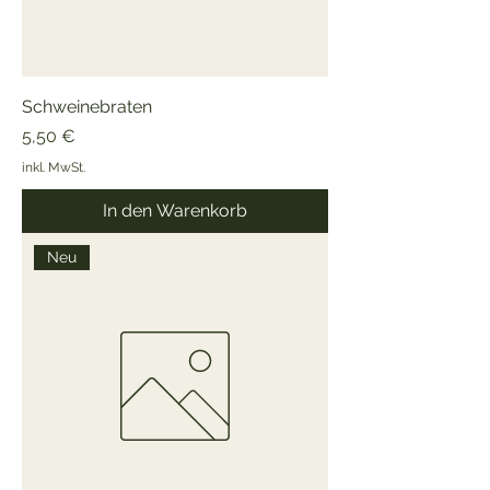
Schweinebraten
Preis
5,50 €
inkl. MwSt.
In den Warenkorb
Neu