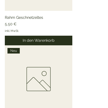
Rahm Geschnetzeltes
Preis
5,50 €
inkl. MwSt.
In den Warenkorb
Neu