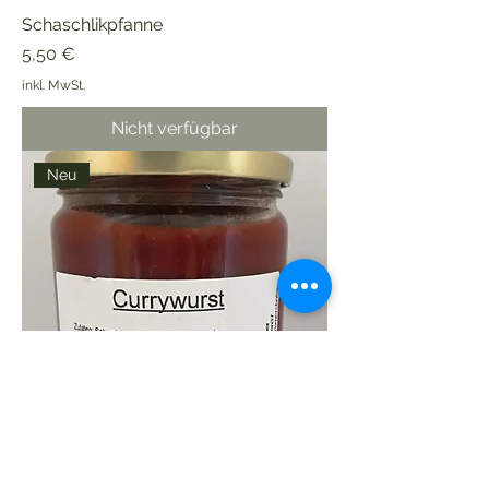
Schaschlikpfanne
Preis
5,50 €
inkl. MwSt.
Nicht verfügbar
Neu
Currywurst