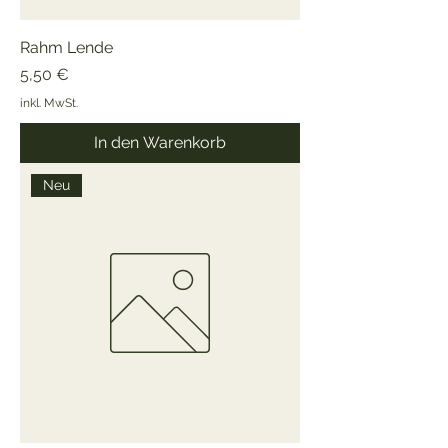
Rahm Lende
Preis
5,50 €
inkl. MwSt.
In den Warenkorb
Neu