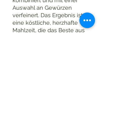
kombiniert und mit einer
Auswahl an Gewürzen
verfeinert. Das Ergebnis ist
eine köstliche, herzhafte
Mahlzeit, die das Beste aus
unseren hochwertigen
Zutaten herausbringt.
Genieße die
Schaschlikpfanne bei
einem gemütlichen
Abendessen zu Hause mit
Freunden und Familie - sie
ist immer ein Hit!
Maxi.dehner@icloud.com