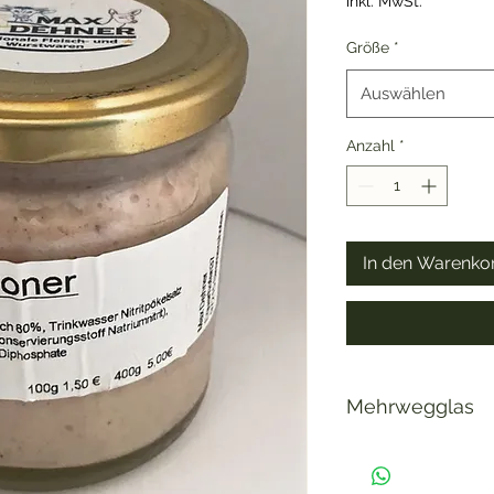
inkl. MwSt.
Größe
*
Auswählen
Anzahl
*
In den Warenko
Mehrwegglas
Wir arbeiten mit Me
sich via Mail an un