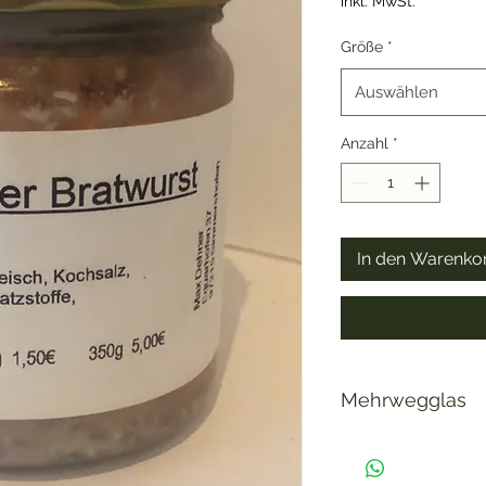
inkl. MwSt.
Größe
*
Auswählen
Anzahl
*
In den Warenko
Mehrwegglas
Wir arbeiten mit Me
sich via Mail an un